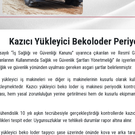
Kazıcı Yükleyici Bekoloder Periy
ayılı “İş Sağlığı ve Güvenliği Kanunu” uyarınca çıkarılan ve Resmî 
nlarının Kullanımında Sağlık ve Güvenlik Şartları Yönetmeliği” ile işyerler
 sağlık ve güvenlik yönünden uyulması gereken asgari şartlar belirlenmiştir.
 yükleyici iş makineleri ve diğer iş makinelerinin kusurlu olarak kul
leşmektedir. Kazıcı yükleyici beko loder iş makinesi periyodik kontrol
ası, hem yasal zorunluluğun yerine getirilmesi hem de kusurlu ekipmana
.
ühendislik 10 yılı aşkın tecrübesiyle gerçekleştirdiği kontrollerde kazıcı
likleri tespit eder. Uygunsuzluklar ve tehlikeli durumlar rapor altına alınır.
 yükleyici beko loder taşıyıcı şase üzerinde önünde kova ve arka tarafı