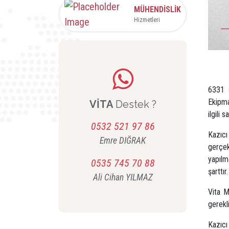
MÜHENDİSLİK
Hizmetleri
6331 s
Ekipma
VİTA
Destek ?
ilgili
0532 521 97 86
Kazıcı
Emre
DIĞRAK
gerçek
yapılm
0535 745 70 88
şarttır
Ali Cihan
YILMAZ
Vita M
gerekli
Kazıcı