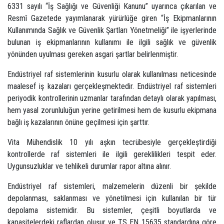
6331 sayılı “İş Sağlığı ve Güvenliği Kanunu” uyarınca çıkarılan ve
Resmî Gazetede yayımlanarak yürürlüğe giren “İş Ekipmanlarının
Kullanımında Sağlık ve Güvenlik Şartları Yönetmeliği” ile işyerlerinde
bulunan iş ekipmanlarının kullanımı ile ilgili sağlık ve güvenlik
yönünden uyulması gereken asgari şartlar belirlenmiştir.
Endüstriyel raf sistemlerinin kusurlu olarak kullanılması neticesinde
maalesef iş kazaları gerçekleşmektedir. Endüstriyel raf sistemleri
periyodik kontrollerinin uzmanlar tarafından detaylı olarak yapılması,
hem yasal zorunluluğun yerine getirilmesi hem de kusurlu ekipmana
bağlı iş kazalarının önüne geçilmesi için şarttır.
Vita Mühendislik 10 yılı aşkın tecrübesiyle gerçekleştirdiği
kontrollerde raf sistemleri ile ilgili gereklilikleri tespit eder.
Uygunsuzluklar ve tehlikeli durumlar rapor altına alınır.
Endüstriyel raf sistemleri, malzemelerin düzenli bir şekilde
depolanması, saklanması ve yönetilmesi için kullanılan bir tür
depolama sistemidir. Bu sistemler, çeşitli boyutlarda ve
kapasitelerdeki raflardan oluşur ve TS EN 15635 standardına göre