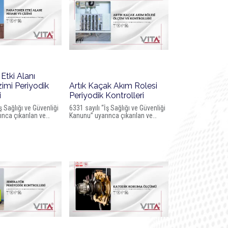
Etki Alanı
imi Periyodik
Artık Kaçak Akım Rolesi
i
Periyodik Kontrolleri
ş Sağlığı ve Güvenliği
6331 sayılı “İş Sağlığı ve Güvenliği
nca çıkarılan ve
Kanunu” uyarınca çıkarılan ve
ede yayımlanarak
Resmî Gazetede yayımlanarak
en “İş Ekipmanlarının
yürürlüğe giren “İş Ekipmanlarının
Sağlık ve Güvenlik
Kullanımında Sağlık ve Güvenlik
meliği” ile
Şartları Yönetmeliği” ile
bulunan iş
işyerlerinde bulunan iş
 kullanımı ile ilgili
ekipmanlarının kullanımı ile ilgili
venlik yönünden
sağlık ve güvenlik yönünden
ken asgari şartlar
uyulması gereken asgari şartlar
belirlenmiştir.
ldırımdan korunma
Artık kaçak akım rolesi uygunsuz
ygunsuz yapılmış
panoların kusurlu olarak
n kusurlu olarak
kullanılması neticesinde maalesf
 neticesinde maalesf
iş kazaları gerçekleşmektedir.