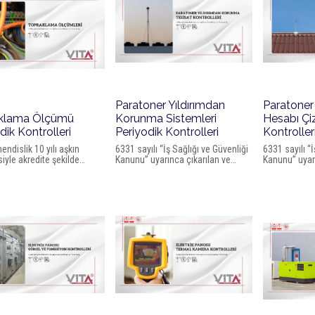
Paratoner Yıldırımdan
Paratoner 
klama Ölçümü
Korunma Sistemleri
Hesabı Çiz
dik Kontrolleri
Periyodik Kontrolleri
Kontroller
endislik 10 yılı aşkın
6331 sayılı “İş Sağlığı ve Güvenliği
6331 sayılı “İ
iyle akredite şekilde
Kanunu” uyarınca çıkarılan ve
Kanunu” uyarı
ama ölçümlerini
Resmî Gazetede yayımlanarak
Resmî Gazet
tirir ve ilgili alandaki
yürürlüğe giren “İş Ekipmanlarının
yürürlüğe gir
kleri tespit eder.
Kullanımında Sağlık ve Güvenlik
Kullanımında 
luklar ve tehlikeli
Şartları Yönetmeliği” ile
Şartları Yönet
 rapor altına alınır.
işyerlerinde bulunan iş
işyerlerinde 
ekipmanlarının kullanımı ile ilgili
ekipmanlarının
sağlık ve güvenlik yönünden
sağlık ve gü
uyulması gereken asgari şartlar
uyulması gere
belirlenmiştir.
belirlenmiştir.
Paratoner yıldırımdan korunma
Paratoner yı
sistemleri uygunsuz yapılmış
sistemleri u
ekipmanlarının kusurlu olarak
ekipmanlarını
kullanılması neticesinde maalesf
kullanılması