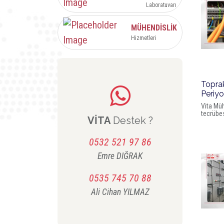
Laboratuvarı
MÜHENDİSLİK
Hizmetleri
Topra
Periyo
Vita Müh
tecrübes
VİTA
Destek ?
toprakl
gerçekleş
gereklili
0532 521 97 86
Uygunsuz
durumlar
Emre
DIĞRAK
0535 745 70 88
Ali Cihan
YILMAZ