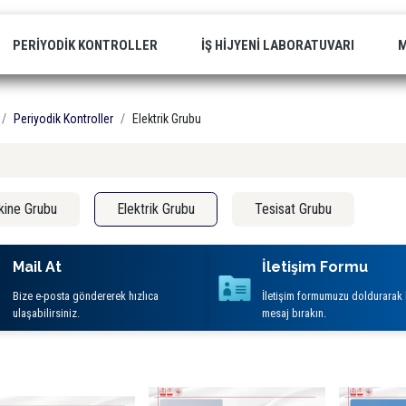
PERIYODIK KONTROLLER
İŞ HIJYENI LABORATUVARI
M
Periyodik Kontroller
Elektrik Grubu
ine Grubu
Elektrik Grubu
Tesisat Grubu
Mail At
İletişim Formu
Bize e-posta göndererek hızlıca
İletişim formumuzu doldurarak 
ulaşabilirsiniz.
mesaj bırakın.