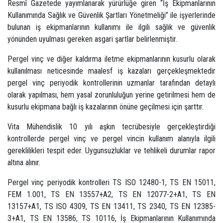
Resmî Gazetede yayımlanarak yürürlüğe giren “İş Ekipmanlarının
Kullanımında Sağlık ve Güvenlik Şartları Yönetmeliği” ile işyerlerinde
bulunan iş ekipmanlarının kullanımı ile ilgili sağlık ve güvenlik
yönünden uyulması gereken asgari şartlar belirlenmiştir.
Pergel vinç ve diğer kaldırma iletme ekipmanlarının kusurlu olarak
kullanılması neticesinde maalesf iş kazaları gerçekleşmektedir
pergel vinç periyodik kontrollerinin uzmanlar tarafından detaylı
olarak yapılması, hem yasal zorunluluğun yerine getirilmesi hem de
kusurlu ekipmana bağlı iş kazalarının önüne geçilmesi için şarttır.
Vita Mühendislik 10 yılı aşkın tecrübesiyle gerçekleştirdiği
kontrollerde pergel vinç ve pergel vincin kullanım alanıyla ilgili
gereklilikleri tespit eder. Uygunsuzluklar ve tehlikeli durumlar rapor
altına alınır.
Pergel vinç periyodik kontrolleri TS ISO 12480-1, TS EN 15011,
FEM 1.001, TS EN 13557+A2, TS EN 12077-2+A1, TS EN
13157+A1, TS ISO 4309, TS EN 13411, TS 2340, TS EN 12385-
3+A1, TS EN 13586, TS 10116, İş Ekipmanlarının Kullanımında