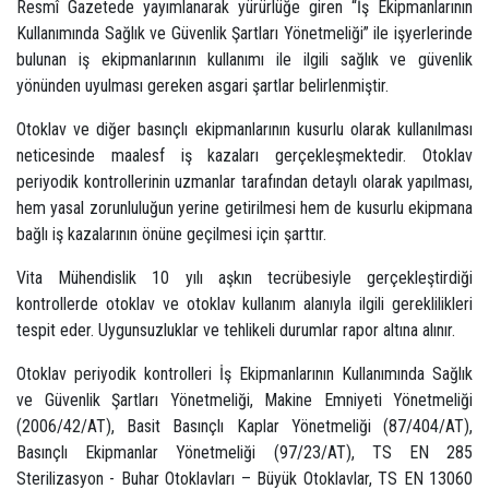
Resmî Gazetede yayımlanarak yürürlüğe giren “İş Ekipmanlarının
Kullanımında Sağlık ve Güvenlik Şartları Yönetmeliği” ile işyerlerinde
bulunan iş ekipmanlarının kullanımı ile ilgili sağlık ve güvenlik
yönünden uyulması gereken asgari şartlar belirlenmiştir.
Otoklav ve diğer basınçlı ekipmanlarının kusurlu olarak kullanılması
neticesinde maalesf iş kazaları gerçekleşmektedir. Otoklav
periyodik kontrollerinin uzmanlar tarafından detaylı olarak yapılması,
hem yasal zorunluluğun yerine getirilmesi hem de kusurlu ekipmana
bağlı iş kazalarının önüne geçilmesi için şarttır.
Vita Mühendislik 10 yılı aşkın tecrübesiyle gerçekleştirdiği
kontrollerde otoklav ve otoklav kullanım alanıyla ilgili gereklilikleri
tespit eder. Uygunsuzluklar ve tehlikeli durumlar rapor altına alınır.
Otoklav periyodik kontrolleri İş Ekipmanlarının Kullanımında Sağlık
ve Güvenlik Şartları Yönetmeliği, Makine Emniyeti Yönetmeliği
(2006/42/AT), Basit Basınçlı Kaplar Yönetmeliği (87/404/AT),
Basınçlı Ekipmanlar Yönetmeliği (97/23/AT), TS EN 285
Sterilizasyon - Buhar Otoklavları – Büyük Otoklavlar, TS EN 13060