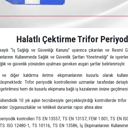
Halatlı Çektirme Trifor Periyod
ayılı “İş Sağlığı ve Güvenliği Kanunu” uyarınca çıkarılan ve Resmî 
nlarının Kullanımında Sağlık ve Güvenlik Şartları Yönetmeliği” ile işyerler
sağlık ve güvenlik yönünden uyulması gereken asgari şartlar belirlenmiştir.
r ve diğer kaldırma iletme ekipmanlarının kusurlu olarak kullan
leşmektedir. Trifor periyodik kontrollerinin uzmanlar tarafından detayl
 getirilmesi hem de kusurlu ekipmana bağlı iş kazalarının önüne geçilmesi i
hendislik 10 yılı aşkın tecrübesiyle gerçekleştirdiği kontrollerde trifor ve 
eder. Uygunsuzluklar ve tehlikeli durumlar rapor altına alınır.
 periyodik kontrolleri TS EN 13557, TS EN 13157, FEM 1.001, TS EN I
TS ISO 12480-1, TS 10116, TS EN 13586, İş Ekipmanlarının Kullanımında