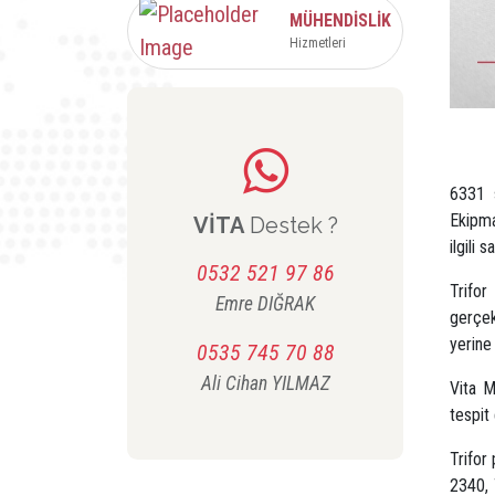
MÜHENDİSLİK
Hizmetleri
6331 s
Ekipma
VİTA
Destek ?
ilgili 
0532 521 97 86
Trifo
Emre
DIĞRAK
gerçek
yerine
0535 745 70 88
Ali Cihan
YILMAZ
Vita Mü
tespit 
Trifor
2340, 