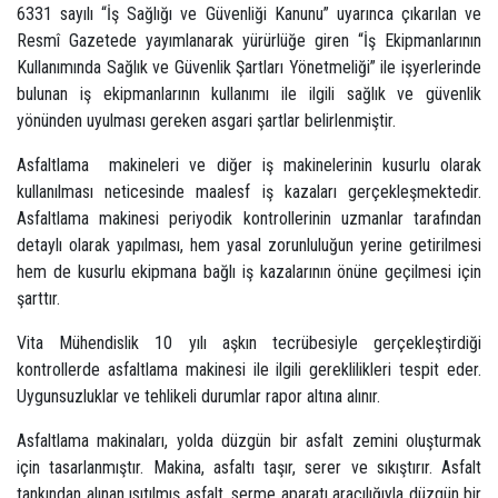
6331 sayılı “İş Sağlığı ve Güvenliği Kanunu” uyarınca çıkarılan ve
Resmî Gazetede yayımlanarak yürürlüğe giren “İş Ekipmanlarının
Kullanımında Sağlık ve Güvenlik Şartları Yönetmeliği” ile işyerlerinde
bulunan iş ekipmanlarının kullanımı ile ilgili sağlık ve güvenlik
yönünden uyulması gereken asgari şartlar belirlenmiştir.
Asfaltlama makineleri ve diğer iş makinelerinin kusurlu olarak
kullanılması neticesinde maalesf iş kazaları gerçekleşmektedir.
Asfaltlama makinesi periyodik kontrollerinin uzmanlar tarafından
detaylı olarak yapılması, hem yasal zorunluluğun yerine getirilmesi
hem de kusurlu ekipmana bağlı iş kazalarının önüne geçilmesi için
şarttır.
Vita Mühendislik 10 yılı aşkın tecrübesiyle gerçekleştirdiği
kontrollerde asfaltlama makinesi ile ilgili gereklilikleri tespit eder.
Uygunsuzluklar ve tehlikeli durumlar rapor altına alınır.
Asfaltlama makinaları, yolda düzgün bir asfalt zemini oluşturmak
için tasarlanmıştır. Makina, asfaltı taşır, serer ve sıkıştırır. Asfalt
tankından alınan ısıtılmış asfalt, serme aparatı aracılığıyla düzgün bir