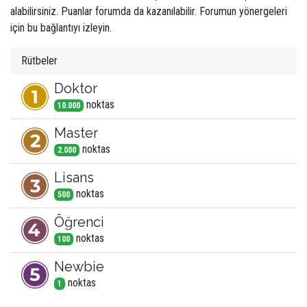
alabilirsiniz. Puanlar forumda da kazanılabilir. Forumun yönergeleri
için bu bağlantıyı izleyin.
Rütbeler
Doktor
nokta
s
10.000
Master
nokta
s
2.000
Lisans
nokta
s
500
Öğrenci
nokta
s
100
Newbie
nokta
s
1